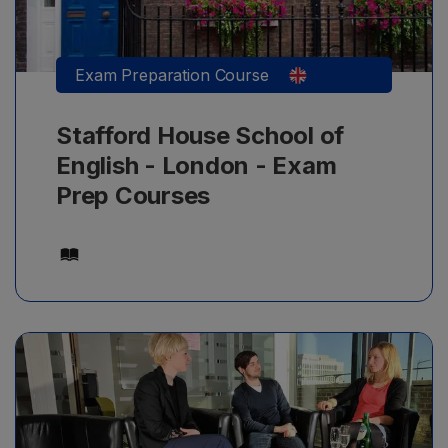
εβδομάδα.
Exam Preparation Course
Stafford House School of
English - London - Exam
Prep Courses
Μαθήματα αγγλικών για Business, με ελάχιστο
γλωσσικό επίπεδο B1, από 21+ ετών, με ελάχιστη