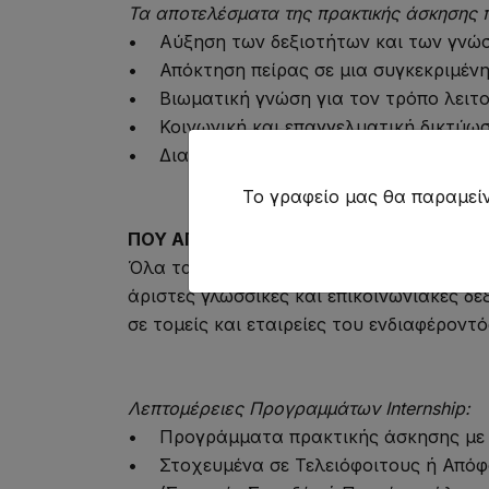
Τα αποτελέσματα της πρακτικής άσκησης 
• Αύξηση των δεξιοτήτων και των γνώ
• Απόκτηση πείρας σε μια συγκεκριμένη
• Βιωματική γνώση για τον τρόπο λειτο
• Κοινωνική και επαγγελματική δικτύω
• Διαμονή και εργασία στο εξωτερικό
Το γραφείο μας θα παραμείν
ΠΟΥ ΑΠΕΥΘΥΝΕΤΑΙ
Όλα τα προγράμματα internship απευθύνο
άριστες γλωσσικές και επικοινωνιακές δ
σε τομείς και εταιρείες του ενδιαφέροντό
Λεπτομέρειες Προγραμμάτων Internship:
• Προγράμματα πρακτικής άσκησης με
• Στοχευμένα σε Τελειόφοιτους ή Απόφ