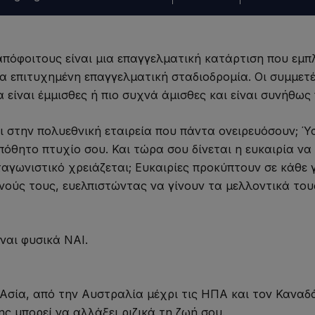
όφοιτους είναι μια επαγγελματική κατάρτιση που εμπλ
α επιτυχημένη επαγγελματική σταδιοδρομία. Οι συμμετέχ
α είναι έμμισθες ή πιο συχνά άμισθες και είναι συνήθως
ι στην πολυεθνική εταιρεία που πάντα ονειρευόσουν; 
όθητο πτυχίο σου. Και τώρα σου δίνεται η ευκαιρία να 
ταγωνιστικό χρειάζεται; Ευκαιρίες προκύπτουν σε κάθε
ούς τους, ευελπιστώντας να γίνουν τα μελλοντικά τους
ναι φυσικά ΝΑΙ.
σία, από την Αυστραλία μέχρι τις ΗΠΑ και τον Καναδά, 
 μπορεί να αλλάξει ριζικά τη ζωή σου.