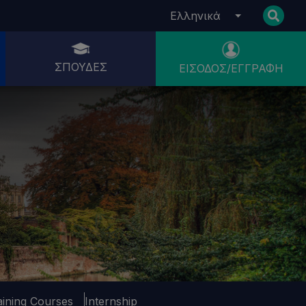
Ελληνικά
ΣΠΟΥΔΈΣ
ΕΊΣΟΔΟΣ/ΕΓΓΡΑΦΉ
aining Courses
Internship