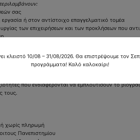
περιλαμβάνουν:
σεών σας
 εργασία ή στον αντίστοιχο επαγγελματικό τομέα
υργίας των επιχειρήσεων και των προκλήσεων που αντ
ση
ει κλειστό 10/08 – 31/08/2026. Θα επιστρέψουμε τον Σεπ
προγράμματα! Καλό καλοκαίρι!
νται σε τελειόφοιτους ή απόφοιτους Πανεπιστημίου, με
εξιότητες που ενδιαφέρονται να εμπλουτίσουν το βιογρ
ς τους.
 ή χωρίς πληρωμή
οιτους Πανεπιστημίου