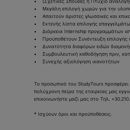
• (Σχετικές Σπουδές ή Πτυχίο ανάλογη
• Μεγάλη επιλογή χωρών για την υλοπ
• Απαιτούν άριστες γλωσσικές και επικο
• Εκτενής λίστα επιλογής επαγγελμάτ
• Διάρκεια Internship προγραμμάτων απ
• Προϋποθέτουν Συνέντευξη επιλογής 
• Δυνατότητα διαφόρων ειδών διαμονή
• Συμβουλευτική καθοδήγηση πριν, κατά
• Συνεχής αξιολόγηση ικανοτήτων
Το προσωπικό του StudyTours προσφέρει 
πολύχρονη πείρα της εταιρείας μας εγγυ
επικοινωνήστε μαζί μας στο Τηλ. +30.210.
* Ισχύουν όροι και προϋποθέσεις.