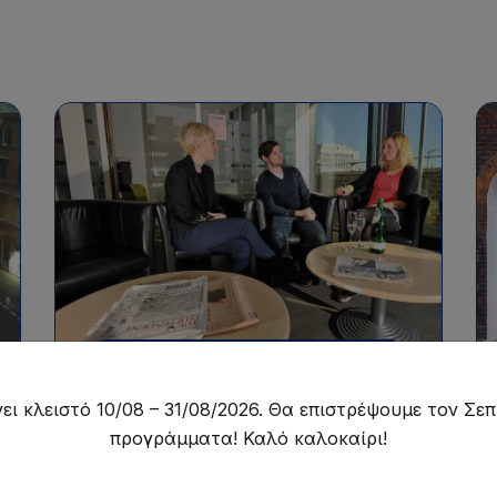
Μαθήματα αγγλικών προετοιμασίας για
εξετάσεις/πιστοποιήσεις αγγλικών, με
ελάχιστο επίπεδο B1+, από 16+ ετών, με
δες.
ελάχιστη διάρκεια μαθημάτων 4 εβδομάδες.
Exam Preparation Course
ει κλειστό 10/08 – 31/08/2026. Θα επιστρέψουμε τον Σεπ
International House -
προγράμματα! Καλό καλοκαίρι!
London - Exam Prep
Courses