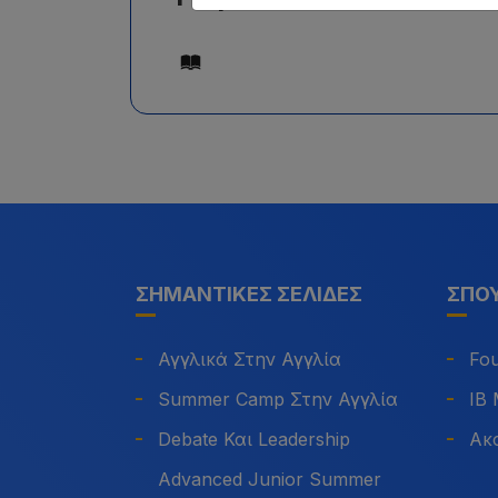
ΣΗΜΑΝΤΙΚΈΣ ΣΕΛΊΔΕΣ
ΣΠΟΥ
Αγγλικά Στην Αγγλία
Fou
Summer Camp Στην Αγγλία
IB
Debate Και Leadership
Ακ
Advanced Junior Summer