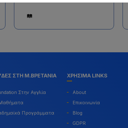
ΔΈΣ ΣΤΗ Μ.ΒΡΕΤΑΝΊΑ
ΧΡΉΣΙΜΑ LINKS
ndation Στην Αγγλία
About
 Μαθήματα
Επικοινωνία
αδημαϊκά Προγράμματα
Blog
GDPR