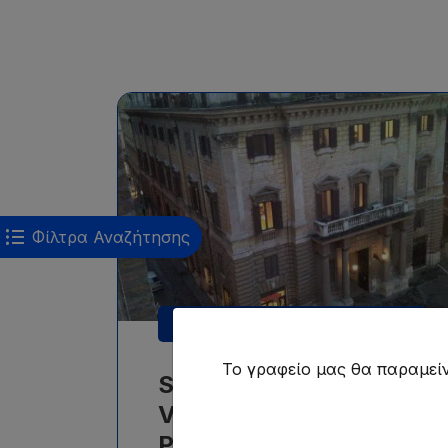
Μαθήματα ιταλικών προετοιμασίας για
εξετάσεις/πιστοποιήσεις ιταλικών, με
ελάχιστο επίπεδο A2, από 17+ ετών, με
Φίλτρα Αναζήτησης
ελάχιστη διάρκεια μαθημάτων 4 εβδομά
Exam Preparation Course
Το γραφείο μας θα παραμείν
Scuola Leonardo da
Vinci - Roma - Exam
Prep Courses