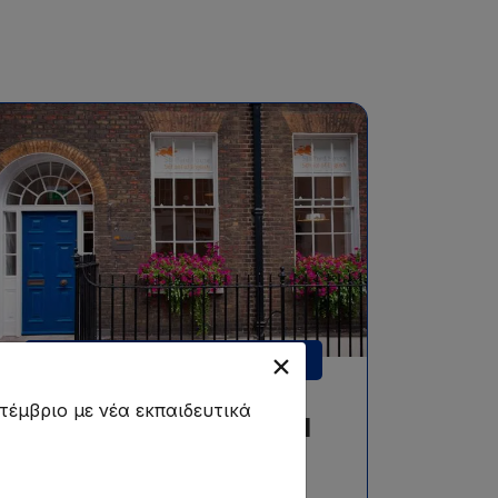
Μαθήματα αγγλικών προετοιμασίας για
εξετάσεις/πιστοποιήσεις αγγλικών, με
ελάχιστο επίπεδο Β1, από 16+ ετών, με
ελάχιστη διάρκεια μαθημάτων 1 εβδομάδα.
Exam Preparation Course
τέμβριο με νέα εκπαιδευτικά
Stafford House School
of English - London -
Exam Prep Courses