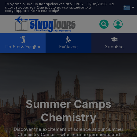
Το γραφείο μας θα παραμείνει κλειστό 10/08 – 31/08/2026. Θα
επιστρέψουμε τον Σεπτέμβριο με νέα εκπαιδευτικά
προγράμματα! Καλό καλοκαίρι!
Παιδιά & Έφηβοι
Ενήλικες
Σπουδές
Παιδιά & Έφηβοι
Ενήλικες
Summer Camps
Σπουδές
Chemistry
Discover the excitement of science at our Summer
Chemistry Camps – where fun experiments and