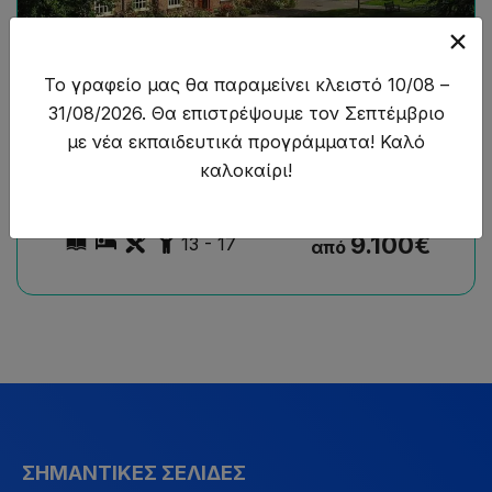
Ακαδημαϊκό Πρόγραμμα
Το γραφείο μας θα παραμείνει κλειστό 10/08 –
31/08/2026. Θα επιστρέψουμε τον Σεπτέμβριο
Oxford Summer Courses,
με νέα εκπαιδευτικά προγράμματα! Καλό
καλοκαίρι!
Oxford
9.100
€
13 - 17
από
ΣΗΜΑΝΤΙΚΈΣ ΣΕΛΊΔΕΣ