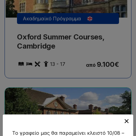
Ακαδημαϊκό Πρόγραμμα
Oxford Summer Courses,
Cambridge
9.100
€
13 - 17
από
25 εξειδικευμένα μαθήματα την εβδομάδα σε
διάφορα προγράμματα ειδικότητας.
Το γραφείο μας θα παραμείνει κλειστό 10/08 –