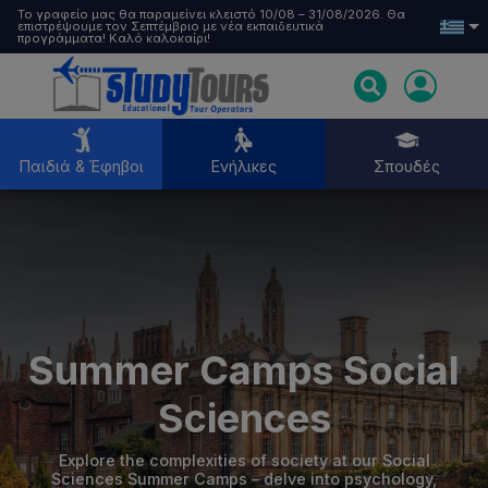
Το γραφείο μας θα παραμείνει κλειστό 10/08 – 31/08/2026. Θα
επιστρέψουμε τον Σεπτέμβριο με νέα εκπαιδευτικά
προγράμματα! Καλό καλοκαίρι!
Παιδιά & Έφηβοι
Ενήλικες
Σπουδές
Παιδιά & Έφηβοι
Ενήλικες
Summer Camps Social
Σπουδές
Sciences
Explore the complexities of society at our Social
Sciences Summer Camps – delve into psychology,