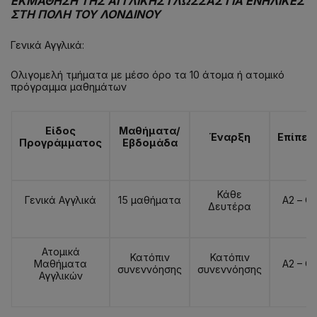
ΕΚΜΑΘΗΣΗ ΤΗΣ ΑΓΓΛΙΚΗΣ ΓΛΩΣΣΑΣ ΓΙΑ ΕΝΗΛΙΚΕΣ
ΣΤΗ ΠΟΛΗ ΤΟΥ ΛΟΝΔΙΝΟΥ
Γενικά Αγγλικά:
Ολιγομελή τμήματα με μέσο όρο τα 10 άτομα ή ατομικό
πρόγραμμα μαθημάτων
Είδος
Μαθήματα/
Έναρξη
Επίπεδ
Προγράμματος
Εβδομάδα
Κάθε
Γενικά Αγγλικά
15 μαθήματα
Α2 – C
Δευτέρα
Ατομικά
Κατόπιν
Κατόπιν
Μαθήματα
A2 – C
συνεννόησης
συνεννόησης
Αγγλικών