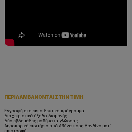
ταυτόχρονη εγγραφή 2
(Self-Catering)
ατόμων
Δωμάτιο για 3-5
άτομα
ΠΕΡΙΛΑΜΒΑΝΟΝΤΑΙ ΣΤΗΝ ΤΙΜΗ
Εγγραφή στο εκπαιδευτικό πρόγραμμα
Διαχειριστικά έξοδα διαμονής
Δύο εβδομάδες μαθήματα γλώσσας
Αεροπορικό εισιτήριο από Αθήνα προς Λονδίνο μετ’
επιστροφή