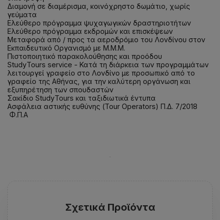
Διαμονή σε διαμέρισμα, κοινόχρηστο δωμάτιο, χωρίς
γεύματα
Ελεύθερο πρόγραμμα ψυχαγωγικών δραστηριοτήτων
Ελεύθερο πρόγραμμα εκδρομών και επισκέψεων
Μεταφορά από / προς τα αεροδρόμιο του Λονδίνου στον
Εκπαιδευτικό Οργανισμό με Μ.Μ.Μ.
Πιστοποιητικό παρακολούθησης και προόδου
StudyTours service - Κατά τη διάρκεια των προγραμμάτων
λειτουργεί γραφείο στο Λονδίνο με προσωπικό από το
γραφείο της Αθήνας, για την καλύτερη οργάνωση και
εξυπηρέτηση των σπουδαστών
Σακίδιο StudyTours και ταξιδιωτικά έντυπα
Ασφάλεια αστικής ευθύνης (Tour Operators) Π.Δ. 7/2018
Φ.Π.Α
Σχετικά Προϊόντα