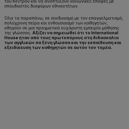
του Κέντρου και να αναπτύξουν κοινωνικές επαφές με
σπουδαστές διαφόρων εθνικοτήτων.
Όλα τα παραπάνω, σε συνδυασμό με τον επαγγελματισμό,
πολύχρονη πείρα και ενθουσιασμό των καθηγητών,
οδηγούν σε μια πραγματικά ευχάριστη εμπειρία μάθησης
της γλώσσας.
Αξίζει να σημειωθεί ότι το
International
House ήταν από τους πρωτοπόρους στη διδασκαλία
των αγγλικών σα ξένη γλώσσα και την εκπαίδευση και
εξειδίκευση των καθηγητών σε αυτόν τον τομέα.