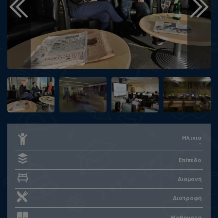
Ηλικία
-
Επίπεδο
Διαμονή
Διατροφή
Μαθήματα