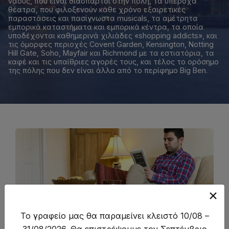
ναούς, που είναι διάσπαρτοι στην πόλη, τα υπέροχα
θέατρα, που φιλοξενούν κάθε χρόνο εξαιρετικές
παραστάσεις και πασίγνωστα musicals, τα αμέτρητα
εμπορικά καταστήματα και εμπορικά κέντρα, τα οποία
υποδέχονται καθημερινά χιλιάδες «shopping addicts», και
τις όμορφες περιοχές Covent Garden, Kensington, Notting
Hill Gate, Soho, Mayfair και Richmond με τα εστιατόρια, τα
καφέ και τις υπαίθριες αγορές τους, και τέλος το ορόσημο
της πόλης που δεν είναι άλλο από το περίφημο Big Ben.
Το γραφείο μας θα παραμείνει κλειστό 10/08 –