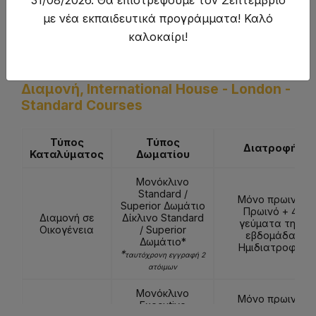
31/08/2026. Θα επιστρέψουμε τον Σεπτέμβριο
με νέα εκπαιδευτικά προγράμματα! Καλό
καλοκαίρι!
Διαμονή
,
International House - London -
Standard Courses
Τύπος
Τύπος
Διατροφή
Καταλύματος
Δωματίου
Μονόκλινο
Standard /
Μόνο πρωινό
Superior Δωμάτιο
Πρωινό + 4
Διαμονή σε
Δίκλινο Standard
γεύματα την
Οικογένεια
/ Superior
εβδομάδα
Δωμάτιο*
Ημιδιατροφή
*
ταυτόχρονη εγγραφή 2
ατόιμων
Μονόκλινο
Μόνο πρωινό
Executive
Πρωινό + 4