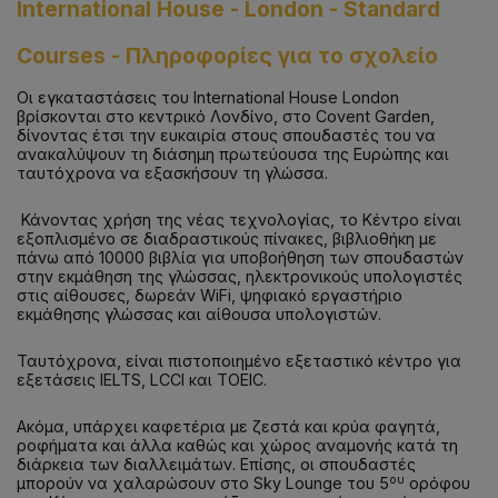
International House - London - Standard
Courses
-
Πληροφορίες για το σχολείο
Οι εγκαταστάσεις του International House London
βρίσκονται στο κεντρικό Λονδίνο, στο Covent Garden,
δίνοντας έτσι την ευκαιρία στους σπουδαστές του να
ανακαλύψουν τη διάσημη πρωτεύουσα της Ευρώπης και
ταυτόχρονα να εξασκήσουν τη γλώσσα.
Κάνοντας χρήση της νέας τεχνολογίας, το Κέντρο είναι
εξοπλισμένο σε διαδραστικούς πίνακες, βιβλιοθήκη με
πάνω από 10000 βιβλία για υποβοήθηση των σπουδαστών
στην εκμάθηση της γλώσσας, ηλεκτρονικούς υπολογιστές
στις αίθουσες, δωρεάν WiFi, ψηφιακό εργαστήριο
εκμάθησης γλώσσας και αίθουσα υπολογιστών.
Ταυτόχρονα, είναι πιστοποιημένο εξεταστικό κέντρο για
εξετάσεις IELTS, LCCI και TOEIC.
Ακόμα, υπάρχει καφετέρια με ζεστά και κρύα φαγητά,
ροφήματα και άλλα καθώς και χώρος αναμονής κατά τη
διάρκεια των διαλλειμάτων. Επίσης, οι σπουδαστές
ου
μπορούν να χαλαρώσουν στο Sky Lounge του 5
ορόφου