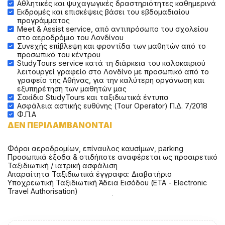
Αθλητικές και ψυχαγωγικές δραστηριότητες καθημερινά
Εκδρομές και επισκέψεις βάσει του εβδομαδιαίου
προγράμματος
Meet & Assist service, από αντιπρόσωπο του σχολείου
στο αεροδρόμιο του Λονδίνου
Συνεχής επίβλεψη και φροντίδα των μαθητών από το
προσωπικό του κέντρου
StudyTours service κατά τη διάρκεια του καλοκαιριού
λειτουργεί γραφείο στο Λονδίνο με προσωπικό από το
γραφείο της Αθήνας, για την καλύτερη οργάνωση και
εξυπηρέτηση των μαθητών μας
Σακίδιο StudyTours και ταξιδιωτικά έντυπα
Ασφάλεια αστικής ευθύνης (Tour Operator) Π.Δ. 7/2018
Φ.Π.Α
ΔΕΝ ΠΕΡΙΛΑΜΒΑΝΟΝΤΑΙ
Φόροι αεροδρομίων, επίναυλος καυσίμων, parking
Προσωπικά έξοδα & οτιδήποτε αναφέρεται ως προαιρετικό
Ταξιδιωτική / ιατρική ασφάλιση
Απαραίτητα Ταξιδιωτικά έγγραφα: Διαβατήριο
Υποχρεωτική Ταξιδιωτική Άδεια Εισόδου (ΕΤΑ - Electronic
Travel Authorisation)