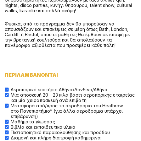
nights, disco parties, κυνήγι θησαυρού, talent show, cultural
walks, karaoke και πολλά ακόμη!
Φυσικά, από το πρόγραμμα δεν θα μπορούσαν να
απουσιάζουν και επισκέψεις σε μέρη όπως Bath, London,
Cardiff ή Bristol, όπου οι μαθητές θα έρθουν σε επαφή με
την βρετανική κουλτούρα και θα απολαύσουν τα
πανέμορφα αξιοθέατα που προσφέρει κάθε πόλη!
ΠΕΡΙΛΑΜΒΑΝΟΝΤΑΙ
Αεροπορικό εισιτήριο Αθήνα/Λονδίνο/Αθήνα
Μία αποσκευή 20 - 23 κιλά βάσει αεροπορικής εταιρείας
και μία χειραποσκευή ανά επιβάτη
Mεταφορά από/προς τo αεροδρόμιο του Heathrow
στο Πανεπιστήμιο* (για άλλα αεροδρόμια υπάρχει
επιβάρυνση)
Μαθήματα γλώσσας
Βιβλία και εκπαιδευτικό υλικό
Πιστοποιητικό παρακολούθησης και προόδου
Διαμονή και πλήρη διατροφή καθημερινά