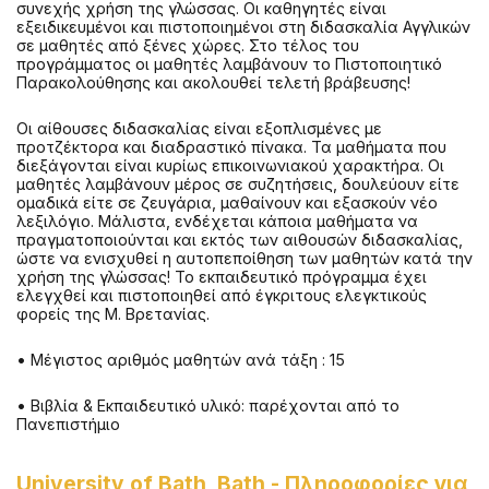
συνεχής χρήση της γλώσσας. Οι καθηγητές είναι
εξειδικευμένοι και πιστοποιημένοι στη διδασκαλία Αγγλικών
σε μαθητές από ξένες χώρες. Στο τέλος του
προγράμματος οι μαθητές λαμβάνουν το Πιστοποιητικό
Παρακολούθησης και ακολουθεί τελετή βράβευσης!
Οι αίθουσες διδασκαλίας είναι εξοπλισμένες με
προτζέκτορα και διαδραστικό πίνακα. Τα μαθήματα που
διεξάγονται είναι κυρίως επικοινωνιακού χαρακτήρα. Οι
μαθητές λαμβάνουν μέρος σε συζητήσεις, δουλεύουν είτε
ομαδικά είτε σε ζευγάρια, μαθαίνουν και εξασκούν νέο
λεξιλόγιο. Μάλιστα, ενδέχεται κάποια μαθήματα να
πραγματοποιούνται και εκτός των αιθουσών διδασκαλίας,
ώστε να ενισχυθεί η αυτοπεποίθηση των μαθητών κατά την
χρήση της γλώσσας! Το εκπαιδευτικό πρόγραμμα έχει
ελεγχθεί και πιστοποιηθεί από έγκριτους ελεγκτικούς
φορείς της Μ. Βρετανίας.
• Μέγιστος αριθμός μαθητών ανά τάξη : 15
• Βιβλία & Εκπαιδευτικό υλικό: παρέχονται από το
Πανεπιστήμιο
University of Bath, Bath
-
Πληροφορίες για