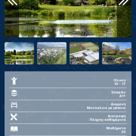
Ηλικία
10
-
17
Επίπεδο
Α1+
Διαμονή
Μονόκλινο με μπάνιο
Διατροφή
Πλήρης καθημερινά
Μαθήματα
20