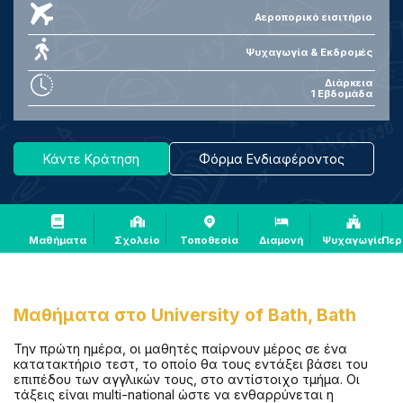
Αεροπορικό εισιτήριο
Ψυχαγωγία & Εκδρομές
Διάρκεια
1 Εβδομάδα
Κάντε Κράτηση
Φόρμα Ενδιαφέροντος
Μαθήματα
Σχολείο
Τοποθεσία
Διαμονή
Ψυχαγωγία
Περ
Μαθήματα στο
University of Bath, Bath
Την πρώτη ημέρα, οι μαθητές παίρνουν μέρος σε ένα
κατατακτήριο τεστ, το οποίο θα τους εντάξει βάσει του
επιπέδου των αγγλικών τους, στο αντίστοιχο τμήμα. Οι
τάξεις είναι multi-national ώστε να ενθαρρύνεται η