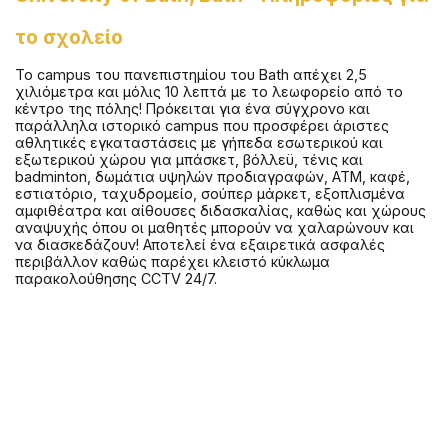
το σχολείο
Το campus του πανεπιστημίου του Bath απέχει 2,5
χιλιόμετρα και μόλις 10 λεπτά με το λεωφορείο από το
κέντρο της πόλης! Πρόκειται για ένα σύγχρονο και
παράλληλα ιστορικό campus που προσφέρει άριστες
αθλητικές εγκαταστάσεις με γήπεδα εσωτερικού και
εξωτερικού χώρου για μπάσκετ, βόλλεϋ, τένις και
badminton, δωμάτια υψηλών προδιαγραφών, ΑΤΜ, καφέ,
εστιατόριο, ταχυδρομείο, σούπερ μάρκετ, εξοπλισμένα
αμφιθέατρα και αίθουσες διδασκαλίας, καθώς και χώρους
αναψυχής όπου οι μαθητές μπορούν να χαλαρώνουν και
να διασκεδάζουν! Αποτελεί ένα εξαιρετικά ασφαλές
περιβάλλον καθώς παρέχει κλειστό κύκλωμα
παρακολούθησης CCTV 24/7.