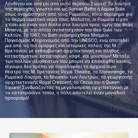
Λονδίνου και απέχει από αυτό περίπου 2 ώρες! Τα λουτρά
της περιοχής, γνωστά και ως Roman Baths ή Aquae Sulis
όπως ονομάστηκαν από τους Ρωμαίους, είναι περίφημα για
τα θερμά ιαματικά νερά τους. Μάλιστα, οι Ρωμαίοι είχαν
χτίσει και έναν ναό δίπλα στα λουτρά προς τιμήν της θεάς
Minerva, με την οποία αντιστοίχισαν την θεά Sulis των
Κελτών. Το 1987, το Bath ανακηρύχθηκε Μνημείο
Παγκόσμιας Κληρονομιάς από την UNESCO, ενώ αποτελεί
μια από τις πιο όμορφες και ιστορικές πόλεις της Μ.
Βρετανίας με εκθαμβωτική αρχιτεκτονική και πλήθος
καταστημάτων, εστιατορίων, καφέ, και μουσείων! Μεταξύ
των πολλών αξιοθέατων που μπορεί να επισκεφθεί κανείς,
σίγουρα δεν πρέπει να παραληφθεί το αρχαιότερο
θέατρο της M. Βρετανίας Royal Theatre, το Stonehenge, τα
Ρωμαϊκά Λουτρά, το Μουσείο των Λουτρών, το γεωργιανής
αρχιτεκτονικής Royal Crescent, το Circus και η Queen
Square! Συνδυάζοντας τη μεγαλοπρεπή αρχιτεκτονική με
τα καταπράσινα τοπία, η πόλη αποτελεί έναν μοναδικό
προορισμό!