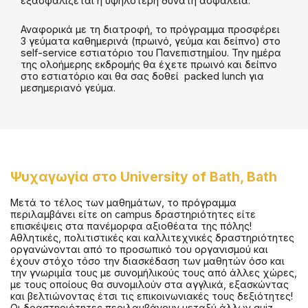
εξασφαλίζεται η υψηλότερη δυνατή ασφάλεια.
Αναφορικά με τη διατροφή, το πρόγραμμα προσφέρει
3 γεύματα καθημερινά (πρωινό, γεύμα και δείπνο) στο
self-service εστιατόριο του Πανεπιστημίου. Την ημέρα
της ολοήμερης εκδρομής θα έχετε πρωινό και δείπνο
στο εστιατόριο και θα σας δοθεί packed lunch για
μεσημεριανό γεύμα.
Παρέχεται χρήση Wi-Fi για τους μαθητές
Υπηρεσία Πλυντηρίου - self service & έναντι μικρού
κόστους
Παρέχονται κλινοσκεπάσματα.
Ψυχαγωγία
στο
University of Bath, Bath
Μετά το τέλος των μαθημάτων, το πρόγραμμα
περιλαμβάνει είτε on campus δραστηριότητες είτε
επισκέψεις στα πανέμορφα αξιοθέατα της πόλης!
Αθλητικές, πολιτιστικές και καλλιτεχνικές δραστηριότητες
οργανώνονται από το προσωπικό του οργανισμού και
έχουν στόχο τόσο την διασκέδαση των μαθητών όσο και
την γνωριμία τους με συνομήλικούς τους από άλλες χώρες,
με τους οποίους θα συνομιλούν στα αγγλικά, εξασκώντας
και βελτιώνοντας έτσι τις επικοινωνιακές τους δεξιότητες!
Οι δραστηριότητες περιλαμβάνουν μεταξύ άλλων quiz