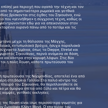
 επίσης μια περιοχή που αγαπά την τέχνη και τον
ά από τα σημαντικότερα ρωμαϊκά και γοτθικά
νδίας βρίσκονται στις όχθες του Σηκουάνα, ενώ
είο που «γεννήθηκε» η σύγχρονη τέχνη, καθώς οι
υγκεντρώνονταν εδώ για να απεικονίσουν στον
ιταρένιο ουρανό πάνω από το ποτάμι και τις
φτάνει μέχρι τη θάλασσα της Μάγχης,
λευκά, εντυπωσιακά βράχια, ήσυχα παραλιακά
ύχναστα λιμάνια, όπως τα Dieppe, Etretat και
γυριστός Σηκουάνας, περνά ανάμεσα σε δάση,
ια και κάστρα στην κορυφή λόφων. Στις δύο
εται η πόλη Rouen, κάποτε πρωτεύουσα του
ική πρωτεύουσα της Νορμανδίας, αποτελεί ένα από
μέρη στη βόρεια Γαλλία. Στο παλιό κέντρο της
α πλευρά του Σηκουάνα, θα περιπλανηθείτε σε
ια με όμορφα σπίτια από ξύλο και πέτρα και θα
 κομψές, γοτθικές εκκλησίες.
ς της Rouen είναι ίσως περισσότερο γνωστός για
τον ζωγράφο Κλοντ Μονέ. Ο «πατέρας του