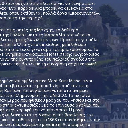
καθόταν συχνά στην πλατεία για να ζωγραφίσει
ναό. Ένα παράδειγμα μπορεί να δει κανείς στο
rts, όπου εκτίθενται πολλά έργα ιμπρεσιονιστών,
σο αυτή την περιοχή.
μάνι στις ακτές της Μάγχης, το δεύτερο
ι της Γαλλίας μετά τη Μασσαλία στο νότο και
λικού μήκους 24 χιλιομέτρων. Πρόκειται για πόλη
ικό και καλλιτεχνικό υπόβαθρο, με πληθώρα
υ ότι αποτελεί γενέτειρα του ιμπρεσιονισμού. Το
ε Μνημείο Παγκόσμιας Πολιτιστικής Κληρονομιάς
λόγω της συνύπαρξης του παλαιού σχεδίου της
ορικών της δομών με τη σύγχρονη αρχιτεκτονική
ένο και εμβληματικό Mont Saint Michel είναι
 που βρίσκεται περίπου 1 χλμ. από την ακτή,
κή Βρετάνη και συγκαταλέγεται στα μνημεία
ιστικής Κληρονομιάς της UNESCO. Τα πέτρινα
σαν μέρος του φυσικού βράχου του νησιού και στο
ναστήρι εντυπωσιάζει, με το επίχρυσο άγαλμα του
λ στην κορυφή του καμπαναριού. Η μονή
ως φυλακή κατά τη διάρκεια της βασιλείας του
οκαταστάθηκε μετά το 1863 και συνδέθηκε με την
με ένα υπερυψωμένο μονοπάτι. Δύο φορές το