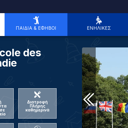
ΠΑΙΔΙΆ & ΈΦΗΒΟΙ
ΕΝΉΛΙΚΕΣ
cole des
die
ή
Διατροφή
στα
Πλήρης
 σε
καθημερινά
είο