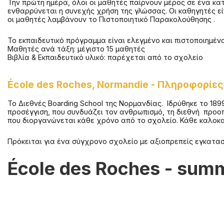
Την πρώτη ημέρα, όλοι οι μαθητές παίρνουν μέρος σε ένα κατ
ενθαρρύνεται η συνεχής χρήση της γλώσσας. Οι καθηγητές εί
οι μαθητές λαμβάνουν το Πιστοποιητικό Παρακολούθηση
Το εκπαιδευτικό πρόγραμμα είναι ελεγμένο και πιστοποιημένο
Μαθητές ανά τάξη: μέγιστο 15 μαθητές
Βιβλία & Εκπαιδευτικό υλικό: παρέχεται από το σχολείο
École des Roches, Normandie
-
Πληροφορίες 
Το Διεθνές Boarding School της Νορμανδίας. Ιδρύθηκε το 18
προσέγγιση, που συνδυάζει τον ανθρωπισμό, τη διεθνή προοπ
που διοργανώνεται κάθε χρόνο από το σχολείο. Κάθε καλοκαί
Πρόκειται για ένα σύγχρονο σχολείο με αξιοπρεπείς εγκατασ
École des Roches - sum