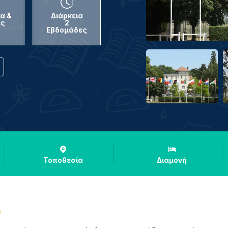
α &
Διάρκεια
ές
2
Εβδομάδες
Τοποθεσία
Διαμονή
e