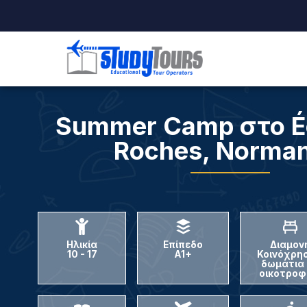
Summer Camp στο É
Παιδιά & Έφηβοι
Ενήλικες
Σπουδές
Roches, Norman
Ηλικία
Επίπεδο
Διαμον
10
-
17
Α1+
Κοινόχρη
δωμάτια
οικοτροφ