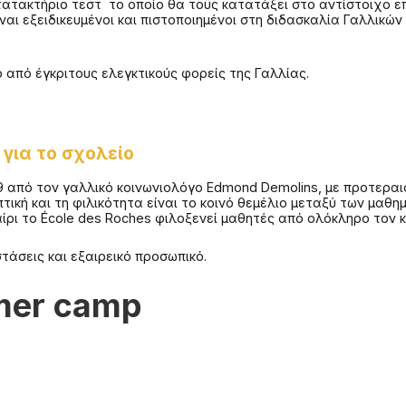
ατακτήριο τεστ το οποίο θα τους κατατάξει στο αντίστοιχο επί
ναι εξειδικευμένοι και πιστοποιημένοι στη διδασκαλία Γαλλικ
ς .
 από έγκριτους ελεγκτικούς φορείς της Γαλλίας.
για το σχολείο
99 από τον γαλλικό κοινωνιολόγο Edmond Demolins, με προτεραι
τική και τη φιλικότητα είναι το κοινό θεμέλιο μεταξύ των μαθ
ρι το École des Roches φιλοξενεί μαθητές από ολόκληρο τον κ
τάσεις και εξαιρεικό προσωπικό.
mer camp