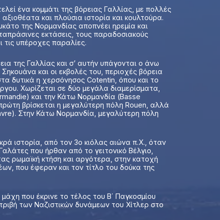
ελεί ένα κομμάτι της βόρειας Γαλλίας, με πολλές
 αξιοθέατα και πλούσια ιστορία και κουλτούρα.
υκάτο της Νορμανδίας αποπνέει ηρεμία και
αταπράσινες εκτάσεις, τους παραδοσιακούς
ι τις υπέροχες παραλίες.
εια της Γαλλίας και σ’ αυτήν υπάγονται ο άνω
Σηκουάνα και οι εκβολές του, περιοχές βόρεια
στα δυτικά η χερσόνησος Cotentin, όπου και το
ύργου. Χωρίζεται σε δύο μεγάλα διαμερίσματα,
rmandie) και την Κάτω Νορμανδία (Basse
 πρώτη βρίσκεται η μεγαλύτερη πόλη Rouen, αλλά
avre). Στην Κάτω Νορμανδία, μεγαλύτερη πόλη
κρά ιστορία, από τον 3ο κιόλας αιώνα π.Χ., όταν
Γαλάτες που ήρθαν από το γειτονικό Βέλγιο,
ας ρωμαϊκή κτήση και αργότερα, στην κατοχή
ων, που έφεραν και τον τίτλο του δούκα της
ή μάχη που έκρινε το τέλος του Β΄ Παγκοσμίου
ντριβή των Ναζιστικών δυνάμεων του Χίτλερ στο