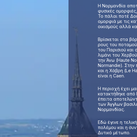
Η Νορμανδία αποτ
φυσικές ομορφιές,
Το πάλαι ποτέ Δο
ομορφιά με τις κ
οικισμούς αλλά κα
Βρίσκεται στα βόρ
ρους του ποταμού 
του Παρισιού και 
λιμάνι του Χερβο
την Άνω (Haute No
Normandie). Στην
και η Χάβρη (Le H
είναι η Caen.
Η περιοχή έχει μα
κατακτήθηκε από 
έπειτα αποτελώντ
των Άγγλων βασιλέ
Νορμανδίας.
Εδώ έγινε η τελικ
πολέμου και η συ
Δυτικό μέτωπο.