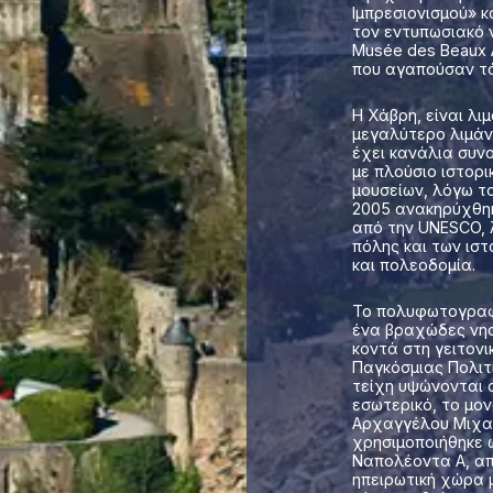
Ιμπρεσιονισμού» 
τον εντυπωσιακό 
Musée des Beaux A
που αγαπούσαν τό
Η Χάβρη, είναι λι
μεγαλύτερο λιμάν
έχει κανάλια συνο
με πλούσιο ιστορ
μουσείων, λόγω το
2005 ανακηρύχθηκ
από την UNESCO, 
πόλης και των ιστ
και πολεοδομία.
Το πολυφωτογραφημ
ένα βραχώδες νησί
κοντά στη γειτονι
Παγκόσμιας Πολιτ
τείχη υψώνονται 
εσωτερικό, το μο
Αρχαγγέλου Μιχαή
χρησιμοποιήθηκε 
Ναπολέοντα Α, απ
ηπειρωτική χώρα 