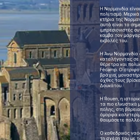
Η Νορμανδία είναι
πολιτισμό. Μερικ
κτήρια της Νορμα
αυτό είναι το σημ
ιμπρεσιονιστές σ
καμβά τον μαργαρ
εκβολές του.
Η Άνω Νορμανδία 
καταλήγοντας σε 
θέρετρα και πολυσ
Fécamp. Ο στριφο
βράχια, μοναστήρ
όχθες τους βρίσκ
Δουκάτου.
Η Rouen, η ιστορ
τα πιο ελκυστικά 
πόλης, στη βόρει
όμορφα καλντερίμ
θαυμάσετε πολλές
Ο καθεδρικός ναό
τη σχέση του με 