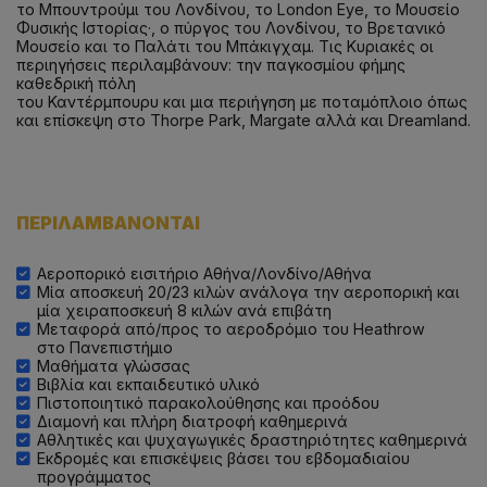
το Μπουντρούμι του Λονδίνου, το London Eye, το Μουσείο
Φυσικής Ιστορίας·, ο πύργος του Λονδίνου, το Βρετανικό
Μουσείο και το Παλάτι του Μπάκιγχαμ. Τις Κυριακές οι
περιηγήσεις περιλαμβάνουν: την παγκοσμίου φήμης
καθεδρική πόλη
του Καντέρμπουρυ και μια περιήγηση με ποταμόπλοιο όπως
και επίσκεψη στο Thorpe Park, Margate αλλά και Dreamland.
ΠΕΡΙΛΑΜΒΑΝΟΝΤΑΙ
Αεροπορικό εισιτήριο Αθήνα/Λονδίνο/Αθήνα
Μία αποσκευή 20/23 κιλών ανάλογα την αεροπορική και
μία χειραποσκευή 8 κιλών ανά επιβάτη
Mεταφορά από/προς τo αεροδρόμιο του Heathrow
στο Πανεπιστήμιο
Μαθήματα γλώσσας
Βιβλία και εκπαιδευτικό υλικό
Πιστοποιητικό παρακολούθησης και προόδου
Διαμονή και πλήρη διατροφή καθημερινά
Αθλητικές και ψυχαγωγικές δραστηριότητες καθημερινά
Εκδρομές και επισκέψεις βάσει του εβδομαδιαίου
προγράμματος