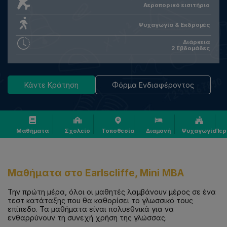
Αεροπορικό εισιτήριο
Ψυχαγωγία & Εκδρομές
Διάρκεια
2 Εβδομάδες
Κάντε Κράτηση
Φόρμα Ενδιαφέροντος
Μαθήματα
Σχολείο
Τοποθεσία
Διαμονή
Ψυχαγωγία
Περ
Μαθήματα στο
Earlscliffe, Mini MBA
Την πρώτη μέρα, όλοι οι μαθητές λαμβάνουν μέρος σε ένα
τεστ κατάταξης που θα καθορίσει το γλωσσικό τους
επίπεδο. Τα μαθήματα είναι πολυεθνικά για να
ενθαρρύνουν τη συνεχή χρήση της γλώσσας.