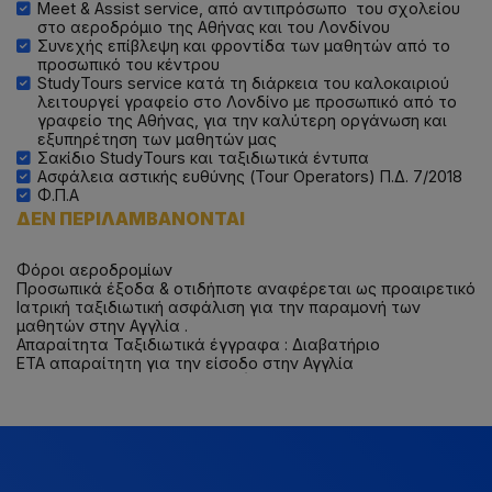
Meet & Assist service, από αντιπρόσωπο του σχολείου
στο αεροδρόμιο της Αθήνας και του Λονδίνου
Συνεχής επίβλεψη και φροντίδα των μαθητών από το
προσωπικό του κέντρου
StudyTours service κατά τη διάρκεια του καλοκαιριού
λειτουργεί γραφείο στο Λονδίνο με προσωπικό από το
γραφείο της Αθήνας, για την καλύτερη οργάνωση και
εξυπηρέτηση των μαθητών μας
Σακίδιο StudyTours και ταξιδιωτικά έντυπα
Ασφάλεια αστικής ευθύνης (Tour Operators) Π.Δ. 7/2018
Φ.Π.Α
ΔΕΝ ΠΕΡΙΛΑΜΒΑΝΟΝΤΑΙ
Φόροι αεροδρομίων
Προσωπικά έξοδα & οτιδήποτε αναφέρεται ως προαιρετικό
Ιατρική ταξιδιωτική ασφάλιση για την παραμονή των
μαθητών στην Αγγλία .
Απαραίτητα Ταξιδιωτικά έγγραφα : Διαβατήριο
ΕΤΑ απαραίτητη για την είσοδο στην Αγγλία