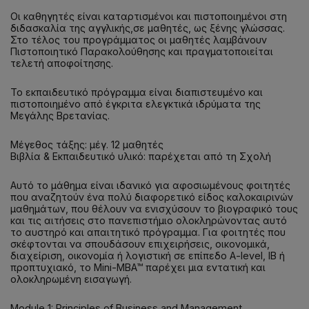
Οι καθηγητές είναι καταρτισμένοι και πιστοποιημένοι στη
διδασκαλία της αγγλικής,σε μαθητές, ως ξένης γλώσσας.
Στο τέλος του προγράμματος οι μαθητές λαμβάνουν
Πιστοποιητικό Παρακολούθησης και πραγματοποιείται
τελετή αποφοίτησης.
Το εκπαιδευτικό πρόγραμμα είναι διαπιστευμένο και
πιστοποιημένο από έγκριτα ελεγκτικά ιδρύματα της
Μεγάλης Βρετανίας.
Μέγεθος τάξης: μέγ. 12 μαθητές
Βιβλία & Εκπαιδευτικό υλικό: παρέχεται από τη Σχολή
Αυτό το μάθημα είναι ιδανικό για αφοσιωμένους φοιτητές
που αναζητούν ένα πολύ διαφορετικό είδος καλοκαιρινών
μαθημάτων, που θέλουν να ενισχύσουν το βιογραφικό τους
και τις αιτήσεις στο πανεπιστήμιο ολοκληρώνοντας αυτό
το αυστηρό και απαιτητικό πρόγραμμα. Για φοιτητές που
σκέφτονται να σπουδάσουν επιχειρήσεις, οικονομικά,
διαχείριση, οικονομία ή λογιστική σε επίπεδο A-level, IB ή
προπτυχιακό, το Mini-MBA™ παρέχει μια εντατική και
ολοκληρωμένη εισαγωγή.
Module 1: Principles of Business and Management