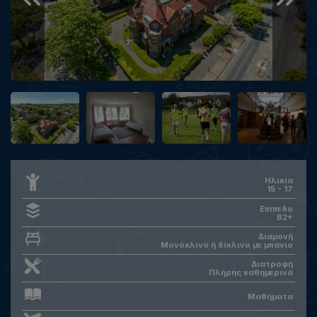
Ηλικία
15
-
17
Επίπεδο
Β2+
Διαμονή
Μονόκλινο ή δίκλινο με μπάνιο
Διατροφή
Πλήρης καθημερινά
Μαθήματα