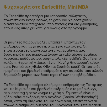
Ψυχαγωγία
στο
Earlscliffe, Mini MBA
Παρέχονται κλινοσκεπάσματα
Το Earlscliffe προσφέρει μια ισορροπία αθλητικών,
πολιτιστικών εκδηλώσεων, τεχνών και χειροτεχνιών,
διασκεδαστικά παιχνίδια, περιπάτους και διαγωνισμούς,
επομένως υπάρχει κάτι για όλους στο πρόγραμμα.
Οι μαθητές παίζουν βόλεϊ, μπάσκετ, μπάντμιντον,
μπιλιάρδο και πινγκ πονγκ στις εγκαταστάσεις. Οι
εποπτευόμενες απογευματινές και βραδινές μας
δραστηριότητες περιλαμβάνουν μεταξύ άλλων βραδιές
καραόκε, ποδόσφαιρο, σόφτμπολ, «Earlscliffe’s Got Talent»·
κολύμπι, θεματική ντίσκο, τένις, 'Κυνήγι θησαυρού', «Jeux
sans Frontières»·,«Bake Off» και βραδιές κουίζ. Οι τακτικές
ημερήσιες και βραδινές εκδρομές στην παραλία αποτελούν
δημοφιλές μέρος των δραστηριοτήτων της εβδομάδας.
Το Earlscliffe προσφέρει ολοήμερες εκδρομές τις Τετάρτες
και τις Κυριακές και βραδινές εκδρομές στο μπόουλινγκ,
στο laser tag ή στον κινηματογράφο. Σημαντική είναι η
εβδομαδιαία εκδρομή στο Λονδίνο (Capital Wednesday™),
όπου, κατά τη διάρκεια του καλοκαιριού, επισκέπτονται
πολλά διάσημα αξιοθέατα του Λονδίνου: την Tate Modern.